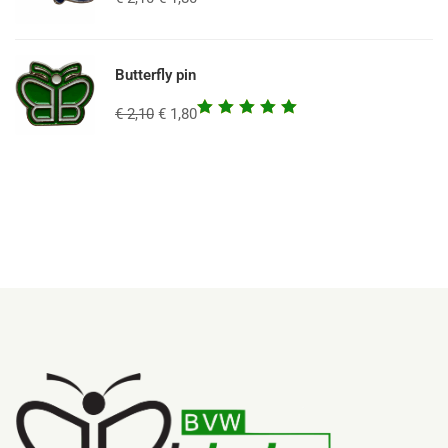
Butterfly pin
Waardering
€
2,10
€
1,80
5.00
uit
5