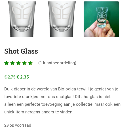
Shot Glass
(
1
klantbeoordeling)
Waardering
1
5.00
op
€
2,75
€
2,35
5
gebaseerd
Duik dieper in de wereld van Biologica terwijl je geniet van je
op
favoriete drankjes met ons shotglas! Dit shotglas is niet
klantbeoordeling
alleen een perfecte toevoeging aan je collectie, maar ook een
uniek item nergens anders te vinden.
29 op voorraad