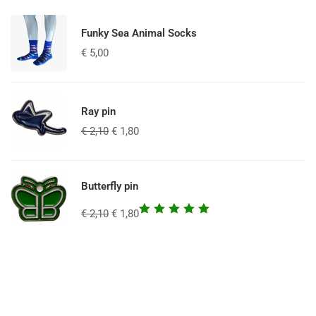
Funky Sea Animal Socks
€
5,00
Ray pin
€
2,10
€
1,80
Butterfly pin
Waardering
€
2,10
€
1,80
5.00
uit
5