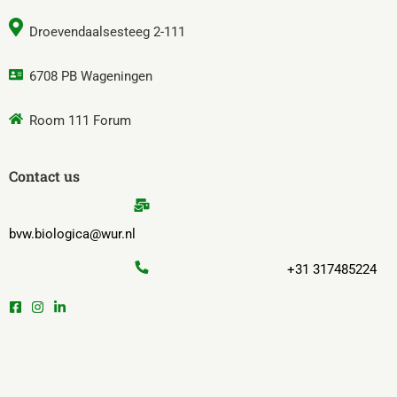
Droevendaalsesteeg 2-111
6708 PB Wageningen
Room 111 Forum
Contact us
bvw.biologica@wur.nl
+31 317485224